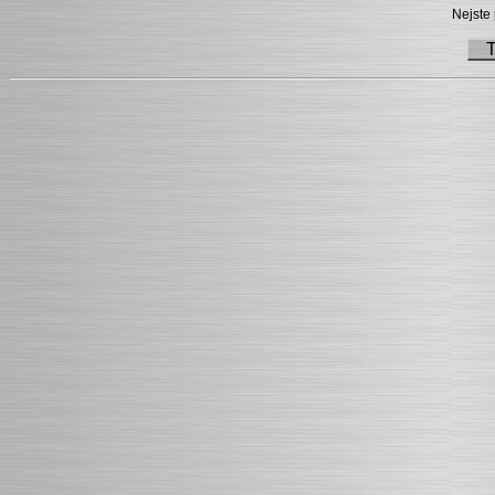
Nejste 
T